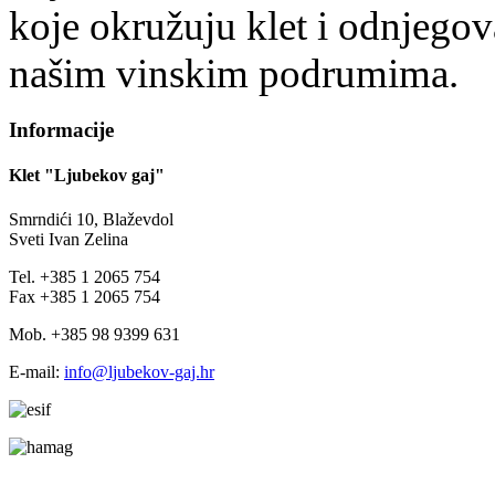
koje okružuju klet i odnjegov
našim vinskim podrumima.
Informacije
Klet "Ljubekov gaj"
Smrndići 10, Blaževdol
Sveti Ivan Zelina
Tel. +385 1 2065 754
Fax +385 1 2065 754
Mob. +385 98 9399 631
E-mail:
info@ljubekov-gaj.hr