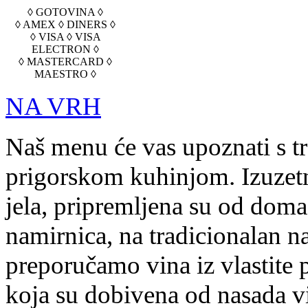
◊ GOTOVINA ◊
◊ AMEX ◊ DINERS ◊
◊ VISA ◊ VISA
ELECTRON ◊
◊ MASTERCARD ◊
MAESTRO ◊
NA VRH
Naš menu će vas upoznati s t
prigorskom kuhinjom. Izuzetn
jela, pripremljena su od doma
namirnica, na tradicionalan na
preporučamo vina iz vlastite 
koja su dobivena od nasada v