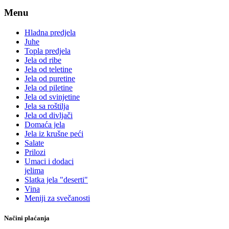
Menu
Hladna predjela
Juhe
Topla predjela
Jela od ribe
Jela od teletine
Jela od puretine
Jela od piletine
Jela od svinjetine
Jela sa roštilja
Jela od divljači
Domaća jela
Jela iz krušne peći
Salate
Prilozi
Umaci i dodaci
jelima
Slatka jela "deserti"
Vina
Meniji za svečanosti
Načini plaćanja