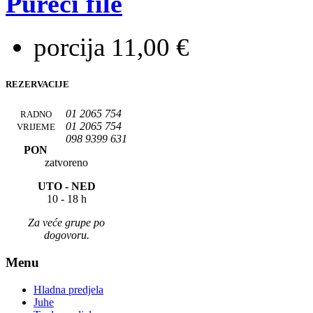
Pureći file
porcija 11,00 €
REZERVACIJE
01 2065 754
RADNO
01 2065 754
VRIJEME
098 9399 631
PON
zatvoreno
UTO -
NED
10 - 18 h
Za veće grupe po
dogovoru.
Menu
Hladna predjela
Juhe