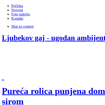
Početna
Novosti
Foto galerija
Kontakt
Skip to content
Ljubekov gaj - ugodan ambijen
Pureća rolica punjena do
sirom