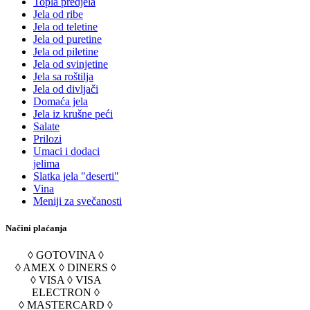
Topla predjela
Jela od ribe
Jela od teletine
Jela od puretine
Jela od piletine
Jela od svinjetine
Jela sa roštilja
Jela od divljači
Domaća jela
Jela iz krušne peći
Salate
Prilozi
Umaci i dodaci
jelima
Slatka jela "deserti"
Vina
Meniji za svečanosti
Načini plaćanja
◊ GOTOVINA ◊
◊ AMEX ◊ DINERS ◊
◊ VISA ◊ VISA
ELECTRON ◊
◊ MASTERCARD ◊