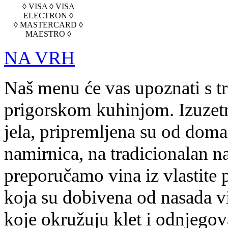
◊ VISA ◊ VISA
ELECTRON ◊
◊ MASTERCARD ◊
MAESTRO ◊
NA VRH
Naš menu će vas upoznati s t
prigorskom kuhinjom. Izuzetn
jela, pripremljena su od doma
namirnica, na tradicionalan na
preporučamo vina iz vlastite 
koja su dobivena od nasada v
koje okružuju klet i odnjegov