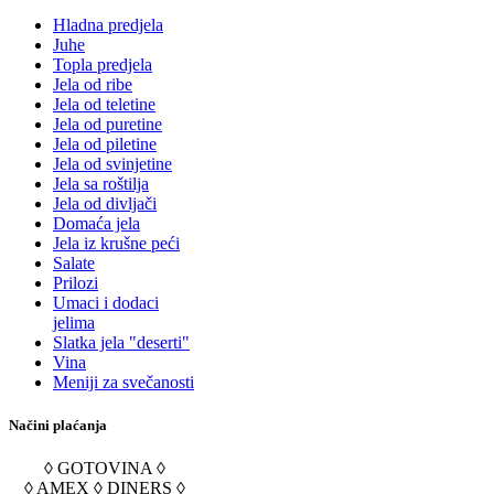
Hladna predjela
Juhe
Topla predjela
Jela od ribe
Jela od teletine
Jela od puretine
Jela od piletine
Jela od svinjetine
Jela sa roštilja
Jela od divljači
Domaća jela
Jela iz krušne peći
Salate
Prilozi
Umaci i dodaci
jelima
Slatka jela "deserti"
Vina
Meniji za svečanosti
Načini plaćanja
◊ GOTOVINA ◊
◊ AMEX ◊ DINERS ◊