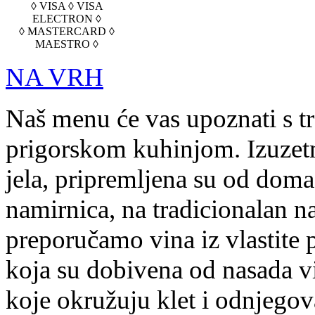
◊ VISA ◊ VISA
ELECTRON ◊
◊ MASTERCARD ◊
MAESTRO ◊
NA VRH
Naš menu će vas upoznati s t
prigorskom kuhinjom. Izuzetn
jela, pripremljena su od doma
namirnica, na tradicionalan na
preporučamo vina iz vlastite 
koja su dobivena od nasada v
koje okružuju klet i odnjegov