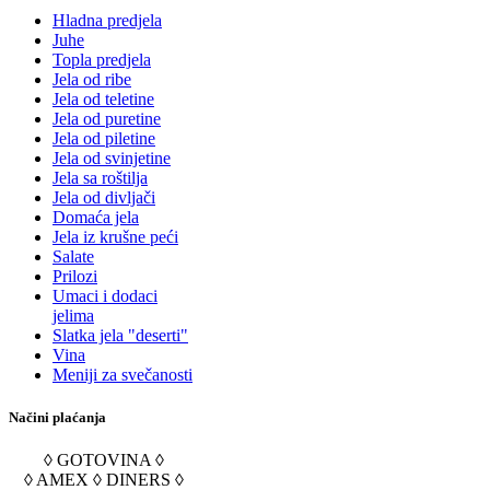
Hladna predjela
Juhe
Topla predjela
Jela od ribe
Jela od teletine
Jela od puretine
Jela od piletine
Jela od svinjetine
Jela sa roštilja
Jela od divljači
Domaća jela
Jela iz krušne peći
Salate
Prilozi
Umaci i dodaci
jelima
Slatka jela "deserti"
Vina
Meniji za svečanosti
Načini plaćanja
◊ GOTOVINA ◊
◊ AMEX ◊ DINERS ◊