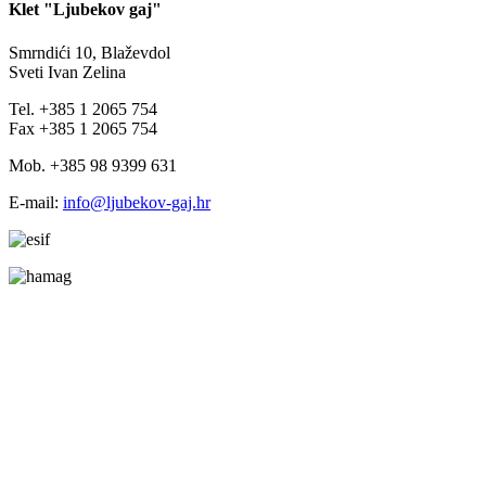
Klet "Ljubekov gaj"
Smrndići 10, Blaževdol
Sveti Ivan Zelina
Tel. +385 1 2065 754
Fax +385 1 2065 754
Mob. +385 98 9399 631
E-mail:
info@ljubekov-gaj.hr