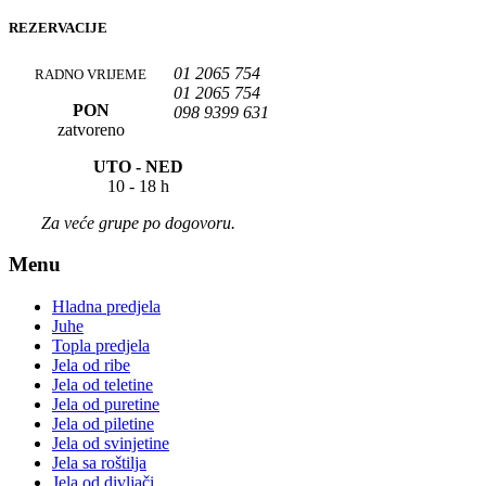
REZERVACIJE
01 2065 754
RADNO VRIJEME
01 2065 754
PON
098 9399 631
zatvoreno
UTO -
NED
10 - 18 h
Za veće grupe po dogovoru.
Menu
Hladna predjela
Juhe
Topla predjela
Jela od ribe
Jela od teletine
Jela od puretine
Jela od piletine
Jela od svinjetine
Jela sa roštilja
Jela od divljači