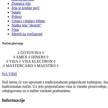
Domaća jela
Jela iz krušne peći
Salate
Prilozi
Umaci i dodaci jelima
Slatka jela "deserti"
Vina
Meniji za svečanosti
Načini plaćanja
◊ GOTOVINA ◊
◊ AMEX ◊ DINERS ◊
◊ VISA ◊ VISA ELECTRON ◊
◊ MASTERCARD ◊ MAESTRO ◊
NA VRH
Naš menu će vas upoznati s tradicionalnom prigorskom kuhinjom. Izuz
tradicionalan način. Uz jelo preporučamo vina iz vlastite proizvodnje
odnjegovana su u našim vinskim podrumima.
Informacije