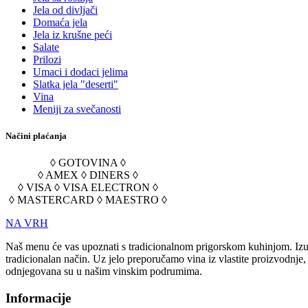
Jela od divljači
Domaća jela
Jela iz krušne peći
Salate
Prilozi
Umaci i dodaci jelima
Slatka jela "deserti"
Vina
Meniji za svečanosti
Načini plaćanja
◊ GOTOVINA ◊
◊ AMEX ◊ DINERS ◊
◊ VISA ◊ VISA ELECTRON ◊
◊ MASTERCARD ◊ MAESTRO ◊
NA VRH
Naš menu će vas upoznati s tradicionalnom prigorskom kuhinjom. Izuz
tradicionalan način. Uz jelo preporučamo vina iz vlastite proizvodnje
odnjegovana su u našim vinskim podrumima.
Informacije