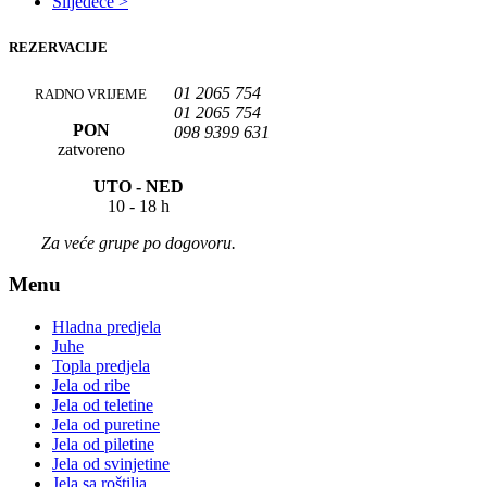
Slijedeće >
REZERVACIJE
01 2065 754
RADNO VRIJEME
01 2065 754
PON
098 9399 631
zatvoreno
UTO -
NED
10 - 18 h
Za veće grupe po dogovoru.
Menu
Hladna predjela
Juhe
Topla predjela
Jela od ribe
Jela od teletine
Jela od puretine
Jela od piletine
Jela od svinjetine
Jela sa roštilja