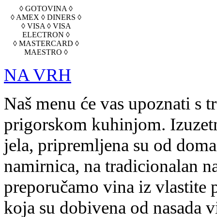
◊ GOTOVINA ◊
◊ AMEX ◊ DINERS ◊
◊ VISA ◊ VISA
ELECTRON ◊
◊ MASTERCARD ◊
MAESTRO ◊
NA VRH
Naš menu će vas upoznati s t
prigorskom kuhinjom. Izuzetn
jela, pripremljena su od doma
namirnica, na tradicionalan na
preporučamo vina iz vlastite 
koja su dobivena od nasada v