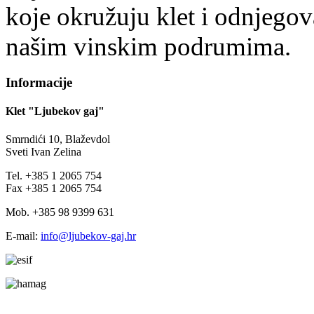
koje okružuju klet i odnjegov
našim vinskim podrumima.
Informacije
Klet "Ljubekov gaj"
Smrndići 10, Blaževdol
Sveti Ivan Zelina
Tel. +385 1 2065 754
Fax +385 1 2065 754
Mob. +385 98 9399 631
E-mail:
info@ljubekov-gaj.hr