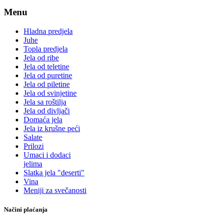
Menu
Hladna predjela
Juhe
Topla predjela
Jela od ribe
Jela od teletine
Jela od puretine
Jela od piletine
Jela od svinjetine
Jela sa roštilja
Jela od divljači
Domaća jela
Jela iz krušne peći
Salate
Prilozi
Umaci i dodaci
jelima
Slatka jela "deserti"
Vina
Meniji za svečanosti
Načini plaćanja