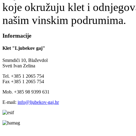
koje okružuju klet i odnjegov
našim vinskim podrumima.
Informacije
Klet "Ljubekov gaj"
Smrndići 10, Blaževdol
Sveti Ivan Zelina
Tel. +385 1 2065 754
Fax +385 1 2065 754
Mob. +385 98 9399 631
E-mail:
info@ljubekov-gaj.hr