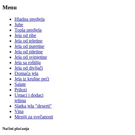
Menu
Hladna predjela
Juhe
Topla predjela
Jela od ribe
Jela od teletine
Jela od puretine
Jela od piletine
Jela od svinjetine
Jela sa roštilja
Jela od divljači
Domaća jela
Jela iz krušne peći
Salate
Prilozi
Umaci i dodaci
jelima
Slatka jela "deserti"
Vina
Meniji za svečanosti
Načini plaćanja