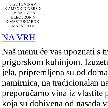
◊ GOTOVINA ◊
◊ AMEX ◊ DINERS ◊
◊ VISA ◊ VISA
ELECTRON ◊
◊ MASTERCARD ◊
MAESTRO ◊
NA VRH
Naš menu će vas upoznati s t
prigorskom kuhinjom. Izuzetn
jela, pripremljena su od doma
namirnica, na tradicionalan na
preporučamo vina iz vlastite 
koja su dobivena od nasada v