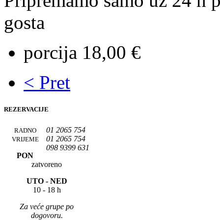
Pripremamo samo uz 24 h p
gosta
porcija 18,00 €
< Pret
REZERVACIJE
01 2065 754
RADNO
01 2065 754
VRIJEME
098 9399 631
PON
zatvoreno
UTO -
NED
10 - 18 h
Za veće grupe po
dogovoru.