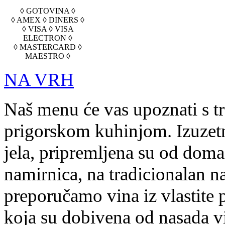
◊ GOTOVINA ◊
◊ AMEX ◊ DINERS ◊
◊ VISA ◊ VISA
ELECTRON ◊
◊ MASTERCARD ◊
MAESTRO ◊
NA VRH
Naš menu će vas upoznati s t
prigorskom kuhinjom. Izuzetn
jela, pripremljena su od doma
namirnica, na tradicionalan na
preporučamo vina iz vlastite 
koja su dobivena od nasada v