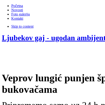
Početna
Novosti
Foto galerija
Kontakt
Skip to content
Ljubekov gaj - ugodan ambijen
Veprov lungić punjen š
bukovačama