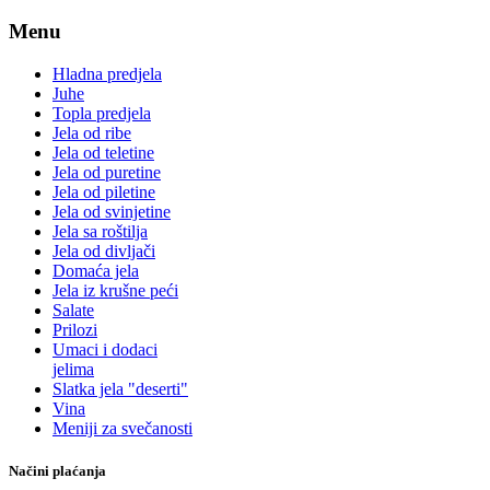
Menu
Hladna predjela
Juhe
Topla predjela
Jela od ribe
Jela od teletine
Jela od puretine
Jela od piletine
Jela od svinjetine
Jela sa roštilja
Jela od divljači
Domaća jela
Jela iz krušne peći
Salate
Prilozi
Umaci i dodaci
jelima
Slatka jela "deserti"
Vina
Meniji za svečanosti
Načini plaćanja