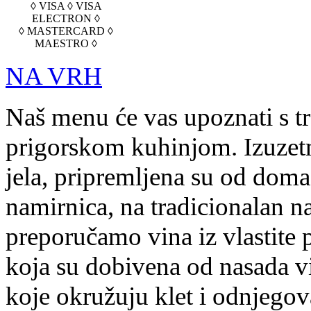
◊ VISA ◊ VISA
ELECTRON ◊
◊ MASTERCARD ◊
MAESTRO ◊
NA VRH
Naš menu će vas upoznati s t
prigorskom kuhinjom. Izuzetn
jela, pripremljena su od doma
namirnica, na tradicionalan na
preporučamo vina iz vlastite 
koja su dobivena od nasada v
koje okružuju klet i odnjegov