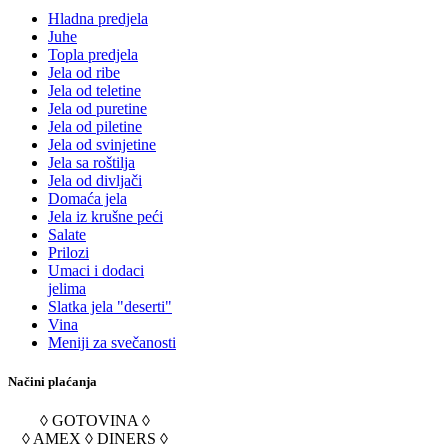
Hladna predjela
Juhe
Topla predjela
Jela od ribe
Jela od teletine
Jela od puretine
Jela od piletine
Jela od svinjetine
Jela sa roštilja
Jela od divljači
Domaća jela
Jela iz krušne peći
Salate
Prilozi
Umaci i dodaci
jelima
Slatka jela "deserti"
Vina
Meniji za svečanosti
Načini plaćanja
◊ GOTOVINA ◊
◊ AMEX ◊ DINERS ◊