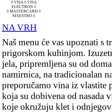
◊ VISA ◊ VISA
ELECTRON ◊
◊ MASTERCARD ◊
MAESTRO ◊
NA VRH
Naš menu će vas upoznati s t
prigorskom kuhinjom. Izuzetn
jela, pripremljena su od doma
namirnica, na tradicionalan na
preporučamo vina iz vlastite 
koja su dobivena od nasada v
koje okružuju klet i odnjegov