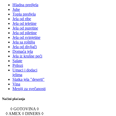
Hladna predjela
Juhe
Topla predjela
Jela od ribe
Jela od teletine
Jela od puretine
Jela od piletine
Jela od svinjetine
Jela sa roštilja
Jela od divljači
Domaća jela
Jela iz krušne peći
Salate
Prilozi
Umaci i dodaci
jelima
Slatka jela "deserti"
Vina
Meniji za svečanosti
Načini plaćanja
◊ GOTOVINA ◊
◊ AMEX ◊ DINERS ◊