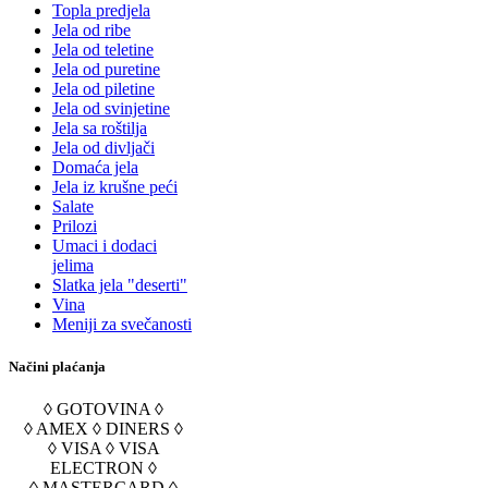
Topla predjela
Jela od ribe
Jela od teletine
Jela od puretine
Jela od piletine
Jela od svinjetine
Jela sa roštilja
Jela od divljači
Domaća jela
Jela iz krušne peći
Salate
Prilozi
Umaci i dodaci
jelima
Slatka jela "deserti"
Vina
Meniji za svečanosti
Načini plaćanja
◊ GOTOVINA ◊
◊ AMEX ◊ DINERS ◊
◊ VISA ◊ VISA
ELECTRON ◊
◊ MASTERCARD ◊