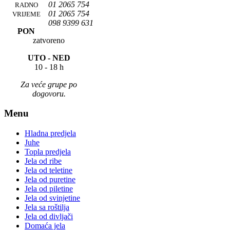
01 2065 754
RADNO
01 2065 754
VRIJEME
098 9399 631
PON
zatvoreno
UTO -
NED
10 - 18 h
Za veće grupe po
dogovoru.
Menu
Hladna predjela
Juhe
Topla predjela
Jela od ribe
Jela od teletine
Jela od puretine
Jela od piletine
Jela od svinjetine
Jela sa roštilja
Jela od divljači
Domaća jela