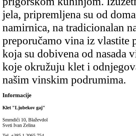
prigorskom kuhinjom. Izuzetn
jela, pripremljena su od doma
namirnica, na tradicionalan na
preporučamo vina iz vlastite 
koja su dobivena od nasada v
koje okružuju klet i odnjegov
našim vinskim podrumima.
Informacije
Klet "Ljubekov gaj"
Smrndići 10, Blaževdol
Sveti Ivan Zelina
Tel. +385 1 2065 754