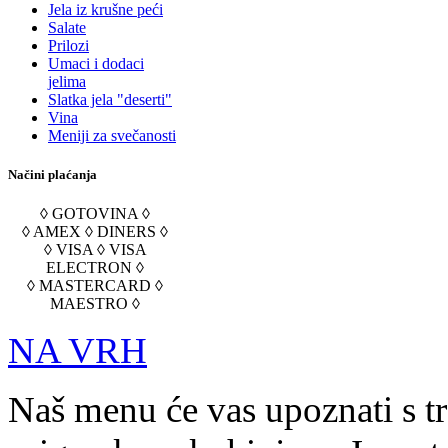
Jela iz krušne peći
Salate
Prilozi
Umaci i dodaci
jelima
Slatka jela "deserti"
Vina
Meniji za svečanosti
Načini plaćanja
◊ GOTOVINA ◊
◊ AMEX ◊ DINERS ◊
◊ VISA ◊ VISA
ELECTRON ◊
◊ MASTERCARD ◊
MAESTRO ◊
NA VRH
Naš menu će vas upoznati s t