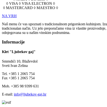
◊ VISA ◊ VISA ELECTRON ◊
◊ MASTERCARD ◊ MAESTRO ◊
NA VRH
Naš menu će vas upoznati s tradicionalnom prigorskom kuhinjom. Izuz
tradicionalan način. Uz jelo preporučamo vina iz vlastite proizvodnje
odnjegovana su u našim vinskim podrumima.
Informacije
Klet "Ljubekov gaj"
Smrndići 10, Blaževdol
Sveti Ivan Zelina
Tel. +385 1 2065 754
Fax +385 1 2065 754
Mob. +385 98 9399 631
E-mail:
info@ljubekov-gaj.hr