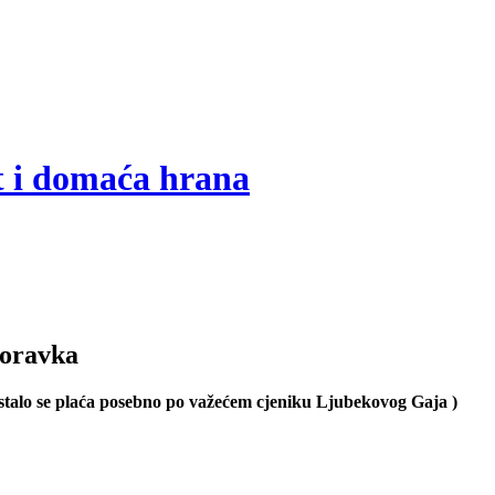
t i domaća hrana
boravka
stalo se plaća posebno po važećem cjeniku Ljubekovog Gaja )