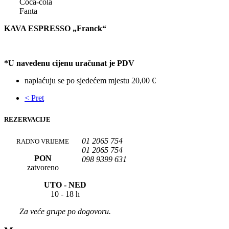
Coca-cola
Fanta
KAVA ESPRESSO „Franck“
*U navedenu cijenu uračunat je PDV
naplaćuju se po sjedećem mjestu 20,00 €
< Pret
REZERVACIJE
01 2065 754
RADNO VRIJEME
01 2065 754
PON
098 9399 631
zatvoreno
UTO -
NED
10 - 18 h
Za veće grupe po dogovoru.