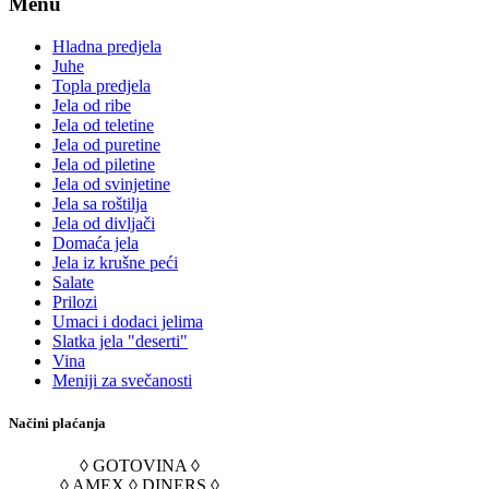
Menu
Hladna predjela
Juhe
Topla predjela
Jela od ribe
Jela od teletine
Jela od puretine
Jela od piletine
Jela od svinjetine
Jela sa roštilja
Jela od divljači
Domaća jela
Jela iz krušne peći
Salate
Prilozi
Umaci i dodaci jelima
Slatka jela "deserti"
Vina
Meniji za svečanosti
Načini plaćanja
◊ GOTOVINA ◊
◊ AMEX ◊ DINERS ◊