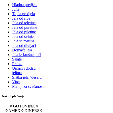
Hladna predjela
Juhe
Topla predjela
Jela od ribe
Jela od teletine
Jela od puretine
Jela od piletine
Jela od svinjetine
Jela sa roštilja
Jela od divljači
Domaća jela
Jela iz krušne peći
Salate
Prilozi
Umaci i dodaci
jelima
Slatka jela "deserti"
Vina
Meniji za svečanosti
Načini plaćanja
◊ GOTOVINA ◊
◊ AMEX ◊ DINERS ◊