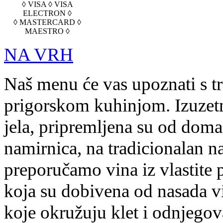
◊ VISA ◊ VISA
ELECTRON ◊
◊ MASTERCARD ◊
MAESTRO ◊
NA VRH
Naš menu će vas upoznati s t
prigorskom kuhinjom. Izuzetn
jela, pripremljena su od doma
namirnica, na tradicionalan na
preporučamo vina iz vlastite 
koja su dobivena od nasada v
koje okružuju klet i odnjegov