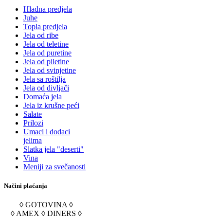
Hladna predjela
Juhe
Topla predjela
Jela od ribe
Jela od teletine
Jela od puretine
Jela od piletine
Jela od svinjetine
Jela sa roštilja
Jela od divljači
Domaća jela
Jela iz krušne peći
Salate
Prilozi
Umaci i dodaci
jelima
Slatka jela "deserti"
Vina
Meniji za svečanosti
Načini plaćanja
◊ GOTOVINA ◊
◊ AMEX ◊ DINERS ◊