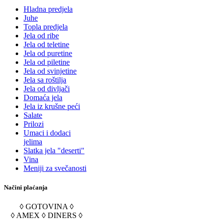
Hladna predjela
Juhe
Topla predjela
Jela od ribe
Jela od teletine
Jela od puretine
Jela od piletine
Jela od svinjetine
Jela sa roštilja
Jela od divljači
Domaća jela
Jela iz krušne peći
Salate
Prilozi
Umaci i dodaci
jelima
Slatka jela "deserti"
Vina
Meniji za svečanosti
Načini plaćanja
◊ GOTOVINA ◊
◊ AMEX ◊ DINERS ◊