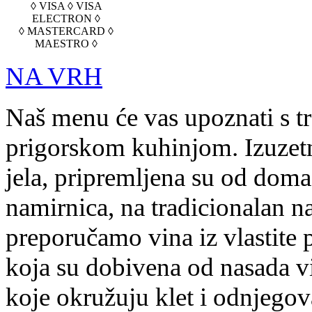
◊ VISA ◊ VISA
ELECTRON ◊
◊ MASTERCARD ◊
MAESTRO ◊
NA VRH
Naš menu će vas upoznati s t
prigorskom kuhinjom. Izuzetn
jela, pripremljena su od doma
namirnica, na tradicionalan na
preporučamo vina iz vlastite 
koja su dobivena od nasada v
koje okružuju klet i odnjegov