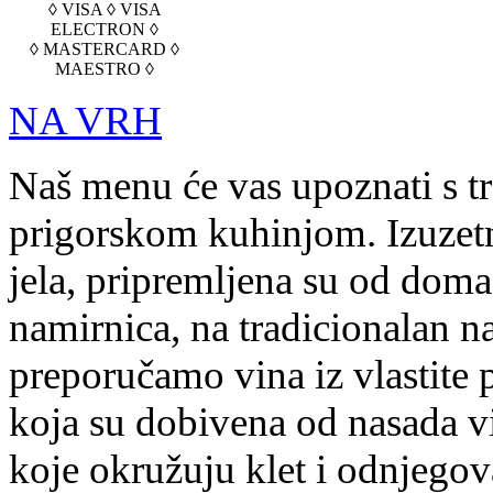
◊ VISA ◊ VISA
ELECTRON ◊
◊ MASTERCARD ◊
MAESTRO ◊
NA VRH
Naš menu će vas upoznati s t
prigorskom kuhinjom. Izuzetn
jela, pripremljena su od doma
namirnica, na tradicionalan na
preporučamo vina iz vlastite 
koja su dobivena od nasada v
koje okružuju klet i odnjegov