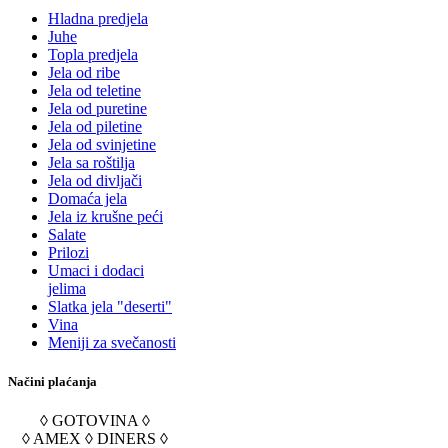
Hladna predjela
Juhe
Topla predjela
Jela od ribe
Jela od teletine
Jela od puretine
Jela od piletine
Jela od svinjetine
Jela sa roštilja
Jela od divljači
Domaća jela
Jela iz krušne peći
Salate
Prilozi
Umaci i dodaci
jelima
Slatka jela "deserti"
Vina
Meniji za svečanosti
Načini plaćanja
◊ GOTOVINA ◊
◊ AMEX ◊ DINERS ◊