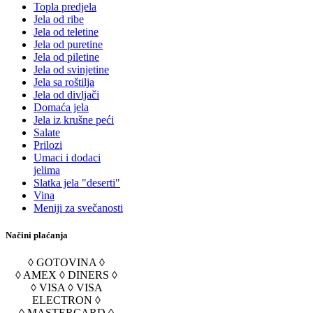
Topla predjela
Jela od ribe
Jela od teletine
Jela od puretine
Jela od piletine
Jela od svinjetine
Jela sa roštilja
Jela od divljači
Domaća jela
Jela iz krušne peći
Salate
Prilozi
Umaci i dodaci
jelima
Slatka jela "deserti"
Vina
Meniji za svečanosti
Načini plaćanja
◊ GOTOVINA ◊
◊ AMEX ◊ DINERS ◊
◊ VISA ◊ VISA
ELECTRON ◊
◊ MASTERCARD ◊