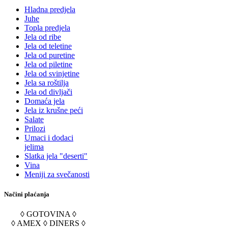
Hladna predjela
Juhe
Topla predjela
Jela od ribe
Jela od teletine
Jela od puretine
Jela od piletine
Jela od svinjetine
Jela sa roštilja
Jela od divljači
Domaća jela
Jela iz krušne peći
Salate
Prilozi
Umaci i dodaci
jelima
Slatka jela "deserti"
Vina
Meniji za svečanosti
Načini plaćanja
◊ GOTOVINA ◊
◊ AMEX ◊ DINERS ◊