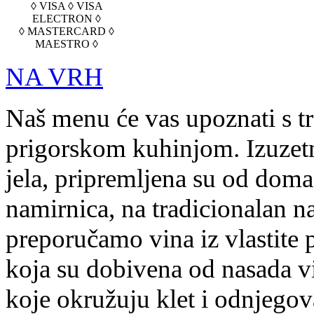
◊ VISA ◊ VISA
ELECTRON ◊
◊ MASTERCARD ◊
MAESTRO ◊
NA VRH
Naš menu će vas upoznati s t
prigorskom kuhinjom. Izuzetn
jela, pripremljena su od doma
namirnica, na tradicionalan na
preporučamo vina iz vlastite 
koja su dobivena od nasada v
koje okružuju klet i odnjegov