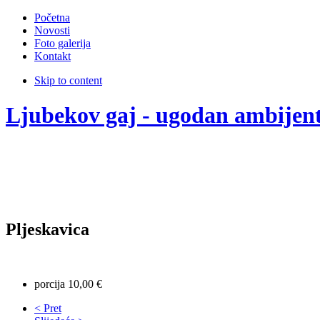
Početna
Novosti
Foto galerija
Kontakt
Skip to content
Ljubekov gaj - ugodan ambijen
Pljeskavica
porcija 10,00 €
< Pret