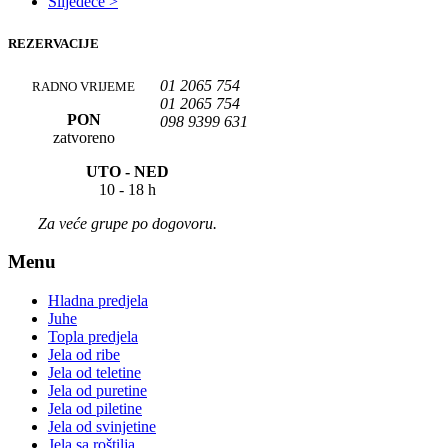
Slijedeće >
REZERVACIJE
01 2065 754
RADNO VRIJEME
01 2065 754
PON
098 9399 631
zatvoreno
UTO -
NED
10 - 18 h
Za veće grupe po dogovoru.
Menu
Hladna predjela
Juhe
Topla predjela
Jela od ribe
Jela od teletine
Jela od puretine
Jela od piletine
Jela od svinjetine
Jela sa roštilja