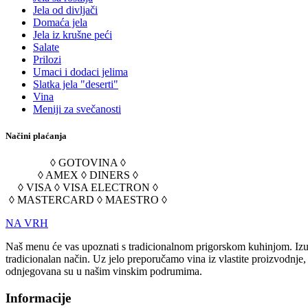
Jela od divljači
Domaća jela
Jela iz krušne peći
Salate
Prilozi
Umaci i dodaci jelima
Slatka jela "deserti"
Vina
Meniji za svečanosti
Načini plaćanja
◊ GOTOVINA ◊
◊ AMEX ◊ DINERS ◊
◊ VISA ◊ VISA ELECTRON ◊
◊ MASTERCARD ◊ MAESTRO ◊
NA VRH
Naš menu će vas upoznati s tradicionalnom prigorskom kuhinjom. Izuz
tradicionalan način. Uz jelo preporučamo vina iz vlastite proizvodnje
odnjegovana su u našim vinskim podrumima.
Informacije