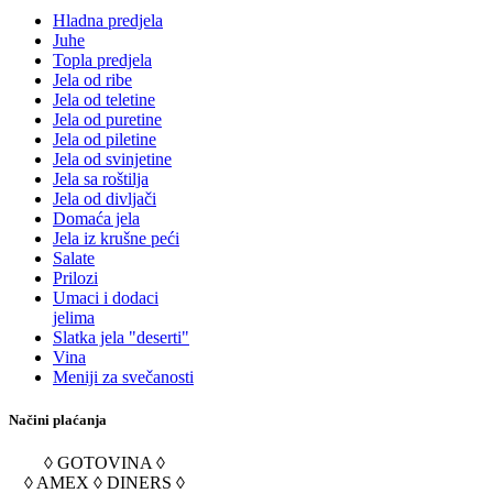
Hladna predjela
Juhe
Topla predjela
Jela od ribe
Jela od teletine
Jela od puretine
Jela od piletine
Jela od svinjetine
Jela sa roštilja
Jela od divljači
Domaća jela
Jela iz krušne peći
Salate
Prilozi
Umaci i dodaci
jelima
Slatka jela "deserti"
Vina
Meniji za svečanosti
Načini plaćanja
◊ GOTOVINA ◊
◊ AMEX ◊ DINERS ◊