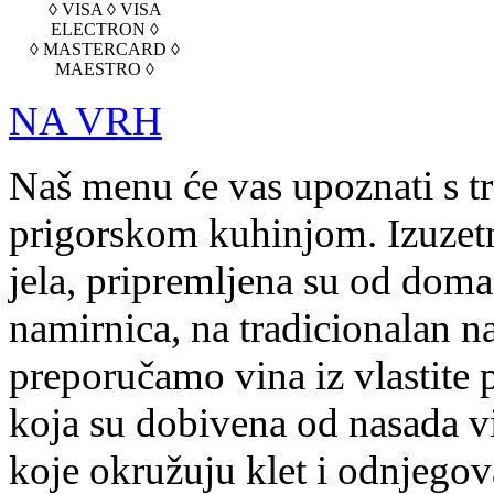
◊ VISA ◊ VISA
ELECTRON ◊
◊ MASTERCARD ◊
MAESTRO ◊
NA VRH
Naš menu će vas upoznati s t
prigorskom kuhinjom. Izuzetn
jela, pripremljena su od doma
namirnica, na tradicionalan na
preporučamo vina iz vlastite 
koja su dobivena od nasada v
koje okružuju klet i odnjegov