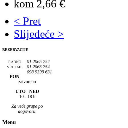
kom 2,66 €
< Pret
Slijedeće >
REZERVACIJE
01 2065 754
RADNO
01 2065 754
VRIJEME
098 9399 631
PON
zatvoreno
UTO -
NED
10 - 18 h
Za veće grupe po
dogovoru.
Menu