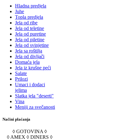
Hladna predjela
Juhe
Topla predjela
Jela od ribe
Jela od teletine
Jela od puretine
Jela od piletine
Jela od svinjetine
Jela sa roštilja
Jela od divljači
Domaća jela
Jela iz krušne peći
Salate
Prilozi
Umaci i dodaci
jelima
Slatka jela "deserti"
Vina
Meniji za svečanosti
Načini plaćanja
◊ GOTOVINA ◊
◊ AMEX ◊ DINERS ◊