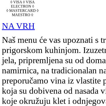
◊ VISA ◊ VISA
ELECTRON ◊
◊ MASTERCARD ◊
MAESTRO ◊
NA VRH
Naš menu će vas upoznati s t
prigorskom kuhinjom. Izuzetn
jela, pripremljena su od doma
namirnica, na tradicionalan na
preporučamo vina iz vlastite 
koja su dobivena od nasada v
koje okružuju klet i odnjegov