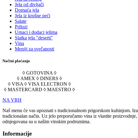
Jela od divljači
Domaća jela
Jela iz krušne peći
Salate
Prilozi
Umaci i dodaci jelima
Slatka jela "deserti"
Vina
Meniji za svečanosti
Načini plaćanja
◊ GOTOVINA ◊
◊ AMEX ◊ DINERS ◊
◊ VISA ◊ VISA ELECTRON ◊
◊ MASTERCARD ◊ MAESTRO ◊
NA VRH
Naš menu će vas upoznati s tradicionalnom prigorskom kuhinjom. Izuz
tradicionalan način. Uz jelo preporučamo vina iz vlastite proizvodnje
odnjegovana su u našim vinskim podrumima.
Informacije