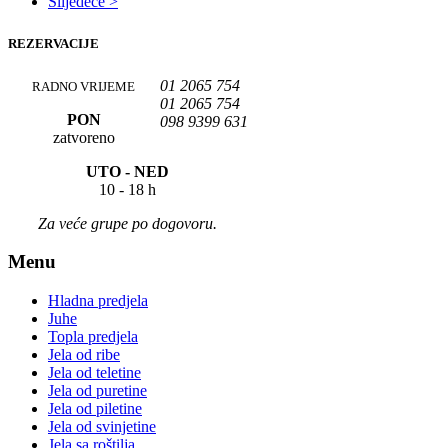
Slijedeće >
REZERVACIJE
01 2065 754
RADNO VRIJEME
01 2065 754
PON
098 9399 631
zatvoreno
UTO -
NED
10 - 18 h
Za veće grupe po dogovoru.
Menu
Hladna predjela
Juhe
Topla predjela
Jela od ribe
Jela od teletine
Jela od puretine
Jela od piletine
Jela od svinjetine
Jela sa roštilja